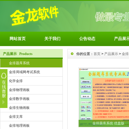
网站首页
关于我们
公告动态
产品展
产品展示 Products
你的位置：
首页
>
产品展示
>
金排
金排题库系统
金排局域网考试系统
化学金排
金排物理画板
金排数学画板
金排生物画板
金排文库
金排题库系统 优盘版
金排地理画板