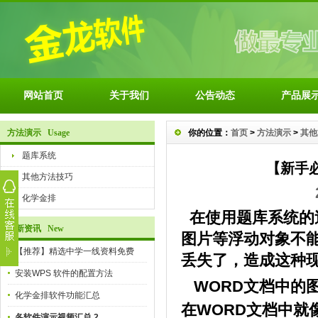
网站首页
关于我们
公告动态
产品展
方法演示 Usage
你的位置：
首页
>
方法演示
>
其他
题库系统
【新手
其他方法技巧
化学金排
在使用题库系统的
最新资讯 New
图片等浮动对象不
【推荐】精选中学一线资料免费
丢失了，造成这种现
安装WPS 软件的配置方法
WORD文档中的
化学金排软件功能汇总
在WORD文档中就
各软件演示视频汇总 2