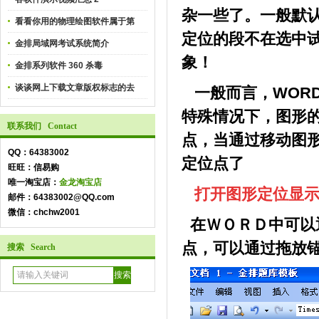
杂一些了。一般默
看看你用的物理绘图软件属于第
定位的段不在选中
金排局域网考试系统简介
象！
金排系列软件 360 杀毒
谈谈网上下载文章版权标志的去
一般而言，WOR
特殊情况下，图形
联系我们 Contact
点，当通过移动图
QQ：64383002
定位点了
旺旺：信易购
唯一淘宝店：
金龙淘宝店
打开图形定位显
邮件：64383002@QQ.com
微信：chchw2001
在ＷＯＲＤ中可以
点，可以通过拖放
搜索 Search