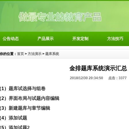
公告动态
产品展示
开发定制
方法技巧
你的位置：
首页
>
方法演示
>
题库系统
金排题库系统演示汇总
2018/12/30 20:34:50 点击：
3377
（1）
题库试选择与组卷
（
2）
界面布局与试题内容编辑
（
3）
新建题库与章节编辑
（
4）
添加试题
（
5）
添加试题2