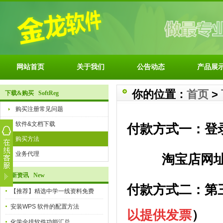
网站首页
关于我们
公告动态
产品展
你的位置：
首页
>
下载&购买 SoftReg
购买注册常见问题
软件&文档下载
付款方式一：登
购买方法
业务代理
淘宝店网
最新资讯 New
付款方式二：第
【推荐】精选中学一线资料免费
安装WPS 软件的配置方法
以提供
发票
）
化学金排软件功能汇总