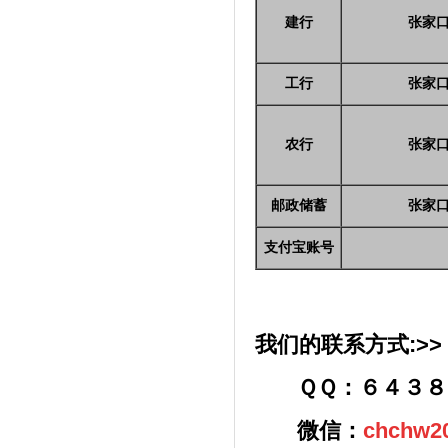
建行
张家
工行
张家
农行
张家
邮政储蓄
张家
支付宝账号
我们的联系方式:>>
ＱＱ：６４３８
微信：
chchw2